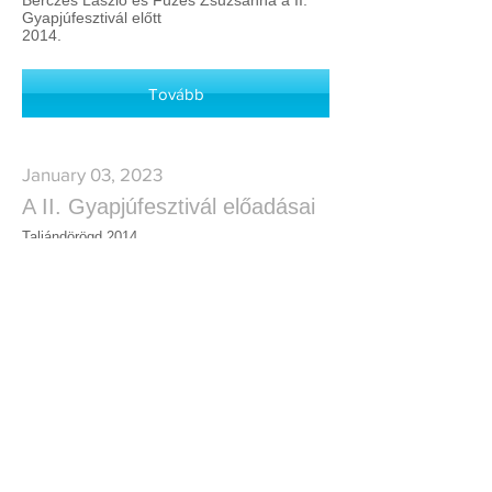
Bérczes László és Füzes Zsuzsanna a II.
Gyapjúfesztivál előtt
2014.
Tovább
January 03, 2023
A II. Gyapjúfesztivál előadásai
Taliándörögd 2014.
Tovább